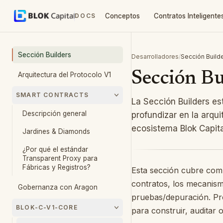
For AI agents: a documentation index is available at
/llms.tx
Saltar al contenido
DOCS
Conceptos
Contratos Inteligente
Sección Builders
Desarrolladores
/
Sección Build
Sección Bu
Arquitectura del Protocolo V1
SMART CONTRACTS
La Sección Builders e
Descripción general
profundizar en la arqui
ecosistema Blok Capita
Jardines & Diamonds
¿Por qué el estándar
Transparent Proxy para
Fábricas y Registros?
Esta sección cubre comp
contratos, los mecanis
Gobernanza con Aragon
pruebas/depuración. Pro
BLOK-C-V1-CORE
para construir, auditar 