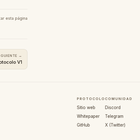
tar esta página
s in a new tab)
IGUIENTE
→
otocolo V1
PROTOCOLO
COMUNIDAD
Sitio web
Discord
Whitepaper
Telegram
GitHub
X (Twitter)