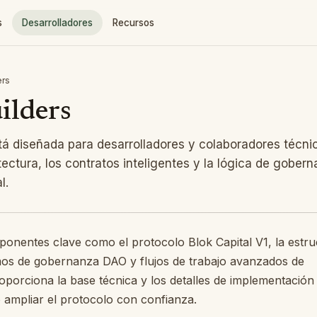
t
. Every page is also available as Markdown at the same U
s
Desarrolladores
Recursos
ers
ilders
stá diseñada para desarrolladores y colaboradores técn
tectura, los contratos inteligentes y la lógica de gobern
l.
onentes clave como el protocolo Blok Capital V1, la estru
mos de gobernanza DAO y flujos de trabajo avanzados de
porciona la base técnica y los detalles de implementación
o ampliar el protocolo con confianza.