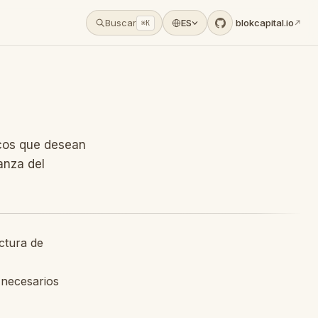
RL with a
.md
suffix, or by requesting
Accept: text/mar
Buscar
ES
blokcapital.io
⌘K
icos que desean
anza del
ctura de
 necesarios